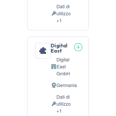
del
Dati di
trattamento:
utilizzo
Dati
+1
Personali
trattati:
Digital
East
Digital
East
Azienda:
GmbH
Germania
Luogo
del
Dati di
trattamento:
utilizzo
Dati
+1
Personali