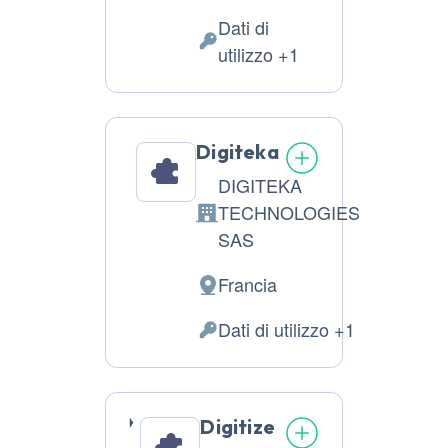
del
Dati di
trattamento:
Dati
utilizzo +1
Personali
trattati:
Digiteka
DIGITEKA
TECHNOLOGIES
Azienda:
SAS
Francia
Luogo
del
Dati di utilizzo +1
Dati
trattamento:
Personali
trattati:
Digitize