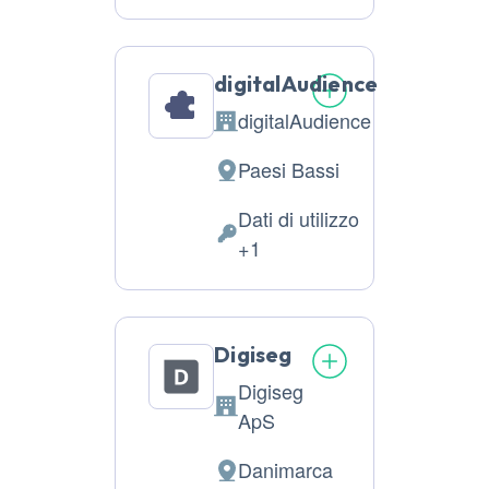
trattati:
digitalAudience
digitalAudience
Azienda:
Paesi Bassi
Luogo
del
Dati di utilizzo
trattamento:
Dati
+1
Personali
trattati:
Digiseg
Digiseg
Azienda:
ApS
Danimarca
Luogo