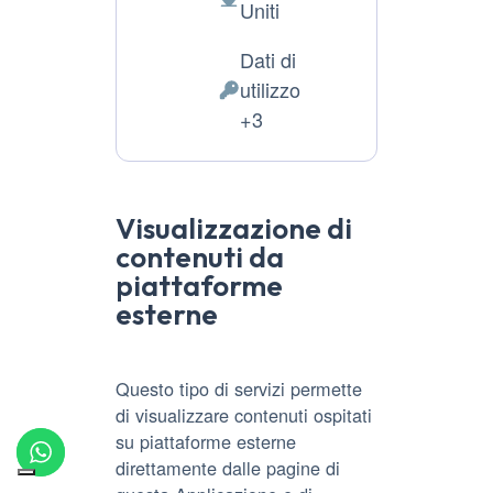
Luogo
Uniti
del
Dati di
trattamento:
utilizzo
Dati
+3
Personali
trattati:
Visualizzazione di
contenuti da
piattaforme
esterne
Questo tipo di servizi permette
di visualizzare contenuti ospitati
su piattaforme esterne
direttamente dalle pagine di