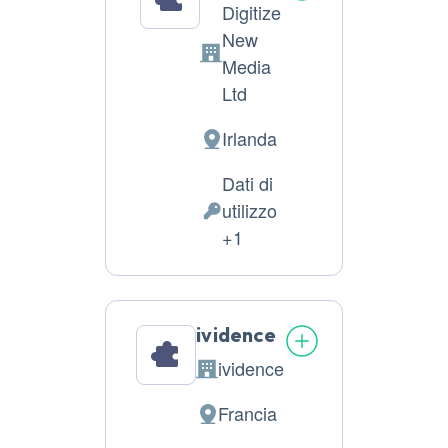
Digitize
New
Azienda:
Media
Ltd
Irlanda
Luogo
del
Dati di
trattamento:
utilizzo
Dati
+1
Personali
trattati:
ividence
ividence
Azienda:
Francia
Luogo