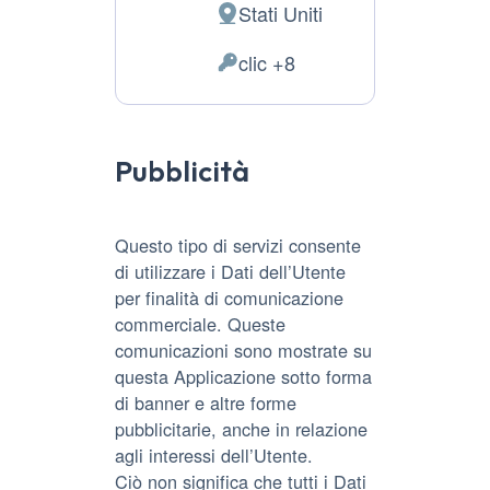
Stati Uniti
Luogo
del
clic +8
Dati
trattamento:
Personali
trattati:
Pubblicità
Questo tipo di servizi consente
di utilizzare i Dati dell’Utente
per finalità di comunicazione
commerciale. Queste
comunicazioni sono mostrate su
questa Applicazione sotto forma
di banner e altre forme
pubblicitarie, anche in relazione
agli interessi dell’Utente.
Ciò non significa che tutti i Dati